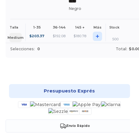
Negro
1-35
36-144
145 +
Más
Talla
Stock
+
$
203.37
$
192.08
$
180.78
Medium
500
Selecciones:
0
Total:
$0.0
¡Personalízalo!
Presupuesto Exprés
Envío Rápido