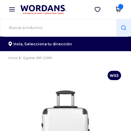
×
App de Wordans
Descargar app
¡Mejores precios en app!
Hola,
Selecciona tu dirección
Inicio
Egotier 891-22816
W53