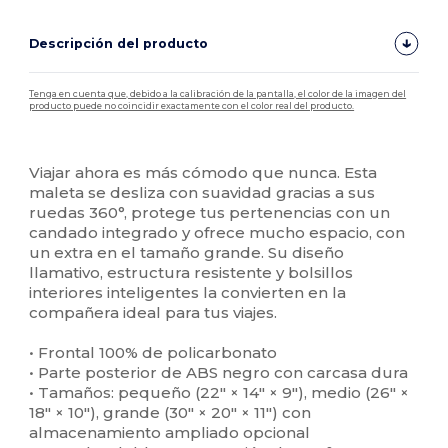
Descripción del producto
Tenga en cuenta que, debido a la calibración de la pantalla, el color de la imagen del
producto puede no coincidir exactamente con el color real del producto.
Personalizable
Alto stock
Viajar ahora es más cómodo que nunca. Esta
maleta se desliza con suavidad gracias a sus
ruedas 360°, protege tus pertenencias con un
candado integrado y ofrece mucho espacio, con
un extra en el tamaño grande. Su diseño
llamativo, estructura resistente y bolsillos
interiores inteligentes la convierten en la
compañera ideal para tus viajes.
• Frontal 100% de policarbonato
• Parte posterior de ABS negro con carcasa dura
• Tamaños: pequeño (22″ × 14″ × 9″), medio (26″ ×
18″ × 10″), grande (30″ × 20″ × 11″) con
almacenamiento ampliado opcional