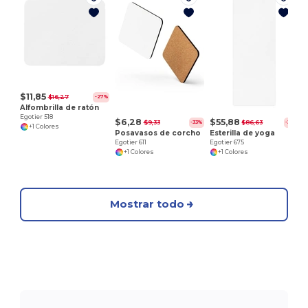
E
$11,85
$16,27
-27%
Alfombrilla de ratón
Egotier 518
$6,28
$55,88
$9,33
$86,63
-33%
-35%
+1 Colores
Posavasos de corcho
Esterilla de yoga
Egotier 611
Egotier 675
+1 Colores
+1 Colores
Mostrar todo