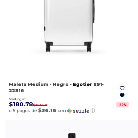
Maleta Medium
- Negro
-
Egotier
891-
22816
Starting at
$180.78
-
29
%
$253.09
$36.16
o 5 pagos de
con
ⓘ