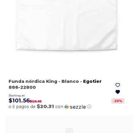
Funda nórdica King
- Blanco
-
Egotier
886-22800
Starting at
$101.56
-
20
%
$126.95
$20.31
o 5 pagos de
con
ⓘ