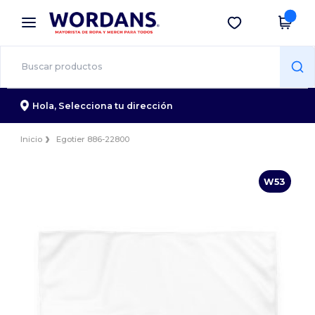
×
App de Wordans
Descargar app
¡Mejores precios en app!
Hola,
Selecciona tu dirección
Inicio
Egotier 886-22800
W53