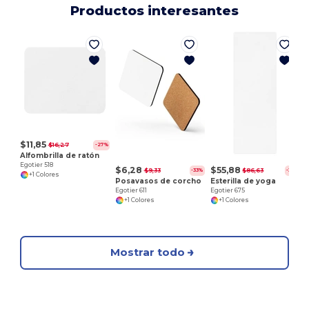
Productos interesantes
E
$11,85
$16,27
-27%
Alfombrilla de ratón
Egotier 518
$6,28
$55,88
$9,33
$86,63
-33%
-35%
+1 Colores
Posavasos de corcho
Esterilla de yoga
Egotier 611
Egotier 675
+1 Colores
+1 Colores
Mostrar todo