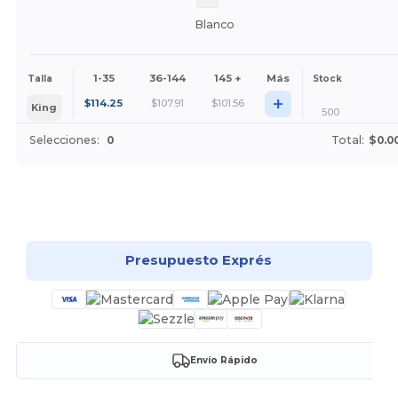
Blanco
1-35
36-144
145 +
Más
Talla
Stock
+
$
114.25
$
107.91
$
101.56
King
500
Selecciones:
0
Total:
$0.0
¡Personalízalo!
Presupuesto Exprés
Envío Rápido