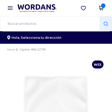
×
App de Wordans
Descargar app
¡Mejores precios en app!
Hola,
Selecciona tu dirección
Inicio
Egotier 886-22795
W53