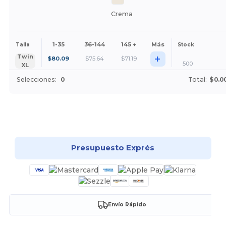
Crema
1-35
36-144
145 +
Más
Talla
Stock
+
Twin
$
80.09
$
75.64
$
71.19
500
XL
Selecciones:
0
Total:
$0.0
¡Personalízalo!
Presupuesto Exprés
Envío Rápido