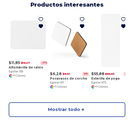
Productos interesantes
E
$11,85
$16,27
-27%
Alfombrilla de ratón
Egotier 518
$6,28
$55,88
$9,33
$86,63
-33%
-35%
+1 Colores
Posavasos de corcho
Esterilla de yoga
Egotier 611
Egotier 675
+1 Colores
+1 Colores
Mostrar todo