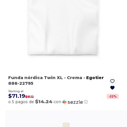
Funda nórdica Twin XL
- Crema
-
Egotier
886-22795
Starting at
$71.19
-
22
%
$91.12
$14.24
o 5 pagos de
con
ⓘ