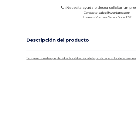
¿Necesita ayuda o desea solicitar un pr
Contacto
sales@wordans.com
Lunes - Viernes 9am - 5pm EST
Descripción del producto
Tenga en cuenta que, debido a la calibración de la pantalla, el color de la imag
Personalizable
Alto stock