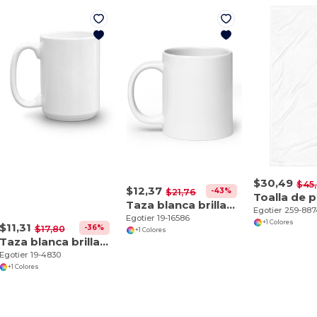
$30,49
$45
$12,37
-43%
$21,76
Taza blanca brillante 20 oz
Egotier 259-88
Egotier 19-16586
+1 Colores
$11,31
-36%
$17,80
+1 Colores
Taza blanca brillante 15 oz
Egotier 19-4830
+1 Colores