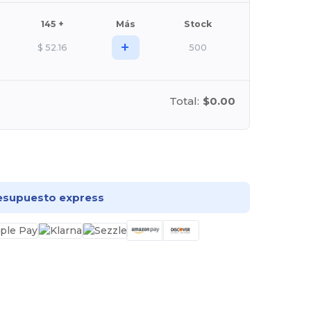
145 +
Más
Stock
+
$
52.16
500
Total:
$0.00
rsonalízalo!
esupuesto express