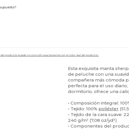
esupuesto?
en del producto puede no coincidir exactamente con el color real del producto.
Esta exquisita manta sherpa
de peluche con una suavida
compañera más cómoda para
perfecta para el uso diario
dormitorio, ofrece una cal
• Composición integral: 100
• Tejido: 100%
poliéster
(51,
• Tejido de la cara suave: 2
240 g/m² (7,08 oz/yd²)
• Componentes del produc