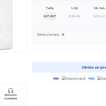
Talla
1-35
36-144
60″×80″
$
58.68
$
55.42
Selecciones:
0
¡Pe
Obtén un pr
Atención
Confiable