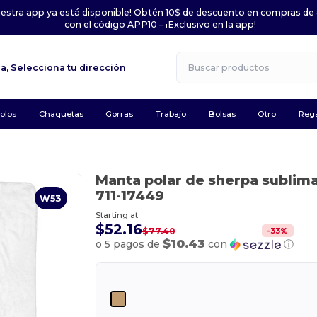
uestra app ya está disponible! Obtén 10$ de descuento en compras de
con el código APP10 – ¡Exclusivo en la app!
la,
Selecciona tu dirección
olos
Chaquetas
Gorras
Trabajo
Bolsas
Otro
Rega
Manta polar de sherpa sublim
711-17449
W53
Starting at
$52.16
-
33
%
$77.40
$10.43
o 5 pagos de
con
ⓘ