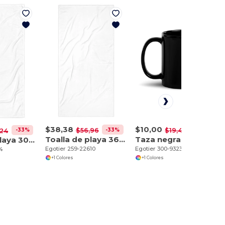
$38,38
$10,00
-33%
-49%
$56,96
$19,47
-33%
,24
Toalla de playa 36″×72″
Taza negra brillante 11 oz
Toalla de playa 30″×60″
Egotier 259-22610
Egotier 300-9323
74
+1 Colores
+1 Colores