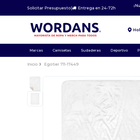
¡N
Solicitar Presupuesto
|
Entrega en 24-72h
Ho
Marcas
Camisetas
Sudaderas
Deportivo
P
Inicio
Egotier 711-17449