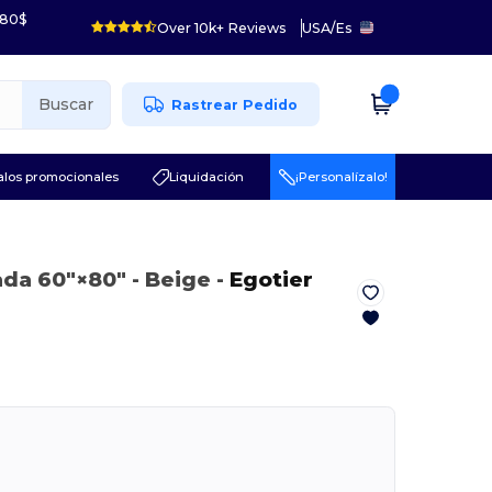
 80$
Over 10k+ Reviews
USA
/
Es
Buscar
Rastrear Pedido
los promocionales
Liquidación
¡Personalízalo!
ada 60″×80″
- Beige
-
Egotier