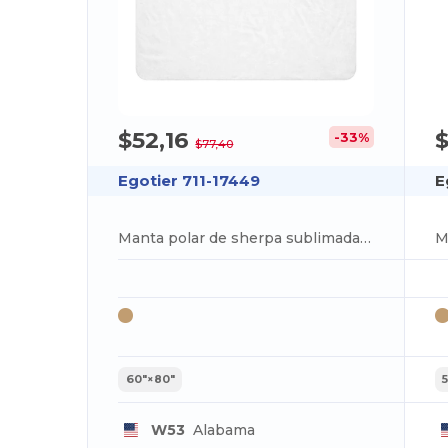
$52,16
-33%
$77,40
Egotier 711-17449
E
Manta polar de sherpa sublimada 60″×80″
60″×80″
W53
Alabama