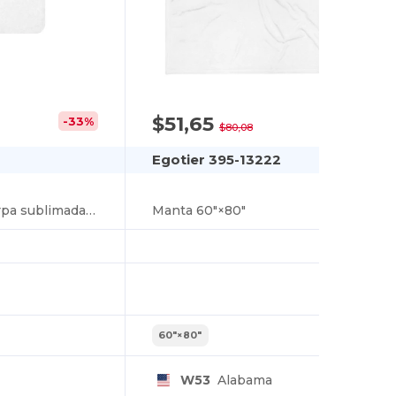
$51,65
-33%
-36%
$80,08
Egotier 395-13222
Manta polar de sherpa sublimada 37″×57″
Manta 60″×80″
60″×80″
W53
Alabama