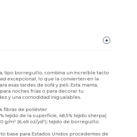
, tipo borreguillo, combina un increíble tacto
d excepcional, lo que la convierten en la
 esas tardes de sofá y peli. Esta manta,
, para noches frías o para decorar tu
idez y una comodidad inigualables.
% fibras de poliéster
5% tejido de la superficie, 48,5% tejido sherpa)
20 g/m² (6,49 oz/yd²); tejido de borreguillo:
to base para Estados Unidos procedentes de