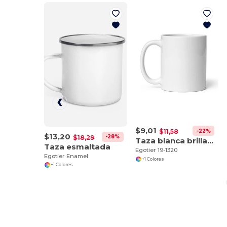
$9,01
-22%
$11,58
$13,20
-28%
$18,29
Taza blanca brillante 11 oz
Taza esmaltada
Egotier 19-1320
Egotier Enamel
+1 Colores
+1 Colores