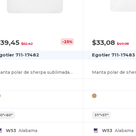
$39,45
$33,08
-25%
$52,42
$49,08
gotier 711-17482
Egotier 711-17483
Manta polar de sherpa sublimada 50″×60″
50″×60″
37″×57″
W53
Alabama
W53
Alabama