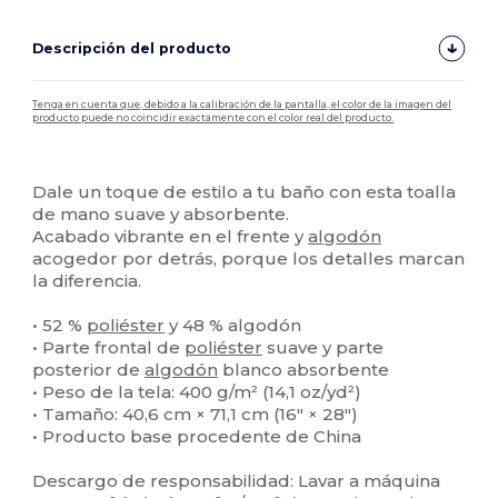
Descripción del producto
Tenga en cuenta que, debido a la calibración de la pantalla, el color de la imagen del
producto puede no coincidir exactamente con el color real del producto.
Personalizable
Alto stock
Dale un toque de estilo a tu baño con esta toalla
de mano suave y absorbente.
Acabado vibrante en el frente y
algodón
acogedor por detrás, porque los detalles marcan
la diferencia.
• 52 %
poliéster
y 48 % algodón
• Parte frontal de
poliéster
suave y parte
posterior de
algodón
blanco absorbente
• Peso de la tela: 400 g/m² (14,1 oz/yd²)
• Tamaño: 40,6 cm × 71,1 cm (16″ × 28″)
• Producto base procedente de China
Descargo de responsabilidad: Lavar a máquina