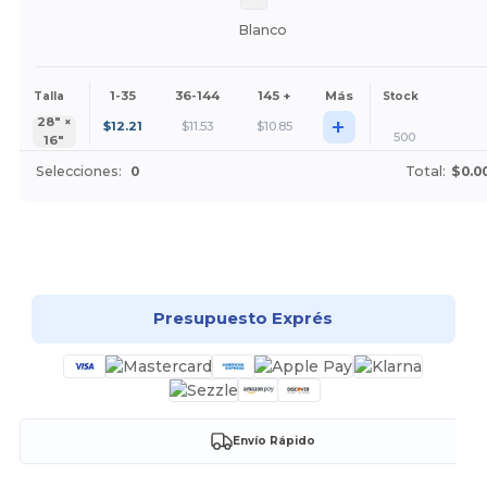
Blanco
1-35
36-144
145 +
Más
Talla
Stock
+
28″ ×
$
12.21
$
11.53
$
10.85
500
16″
Selecciones:
0
Total:
$0.0
¡Personalízalo!
Presupuesto Exprés
Envío Rápido