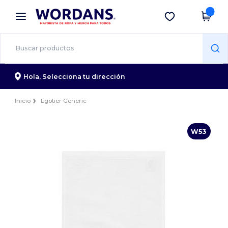
×
App de Wordans
Descargar app
¡Mejores precios en app!
Hola,
Selecciona tu dirección
Inicio
Egotier Generic
W53