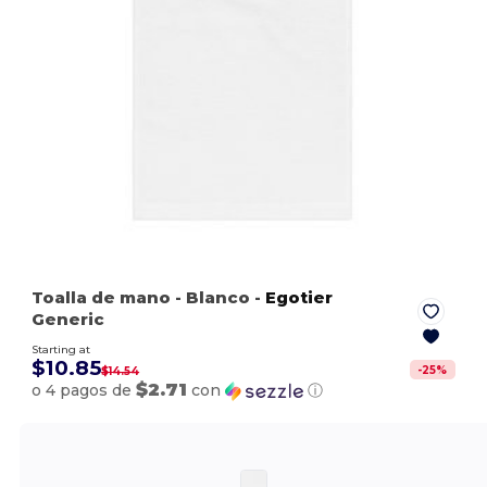
Toalla de mano
- Blanco
-
Egotier
Generic
Starting at
$10.85
-
25
%
$14.54
$2.71
o 4 pagos de
con
ⓘ