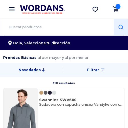
×
App de Wordans
Descargar app
¡Mejores precios en app!
Hola,
Selecciona tu dirección
Prendas Básicas
al por mayor y al por menor
Novedades
Filtrar
6112 resultados.
Swannies SWV600
Sudadera con capucha unisex Vandyke con cremallera de 1/4