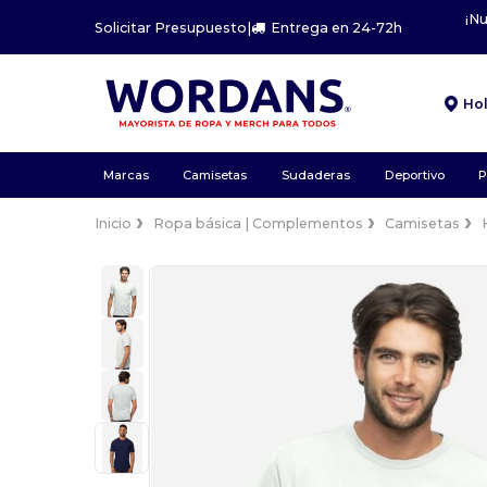
¡N
Solicitar Presupuesto
|
Entrega en 24-72h
Ho
Marcas
Camisetas
Sudaderas
Deportivo
P
Inicio
Ropa básica | Complementos
Camisetas