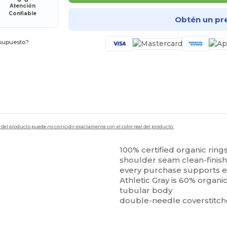
Atención
Confiable
Obtén un pr
esupuesto?
en del producto puede no coincidir exactamente con el color real del producto.
100% certified organic rin
shoulder seam clean-finishe
every purchase supports e
Athletic Gray is 60% organi
tubular body
double-needle coverstitc