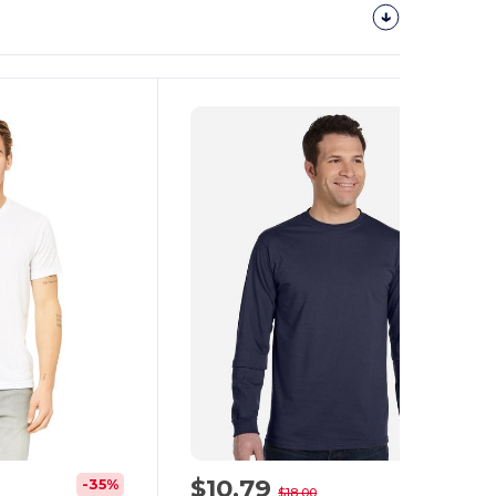
¡Personalízalo!
$10,79
-35%
-40%
$18,00