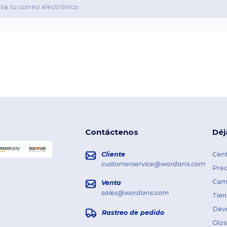
Contáctenos
Déj
Cliente
Cent
customerservice@wordans.com
Prec
Cami
Venta
sales@wordans.com
Tien
Dev
Rastreo de pedido
Glos