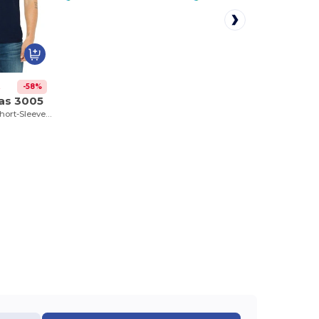
-58%
8
as 3005
Unisex Jersey Short-Sleeve V-Neck T-Shirt