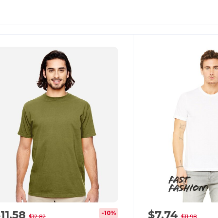
Personalízalo!
11,58
$7,74
-10%
$12,82
$11,98