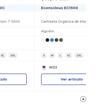
80C
Econscious EC1500
ion T-Shirt
Camiseta Orgánica de Manga Larga Econscious EC1500
Algodón
XL
2XL
S
M
L
XL
2XL
W33
culo
Ver artículo