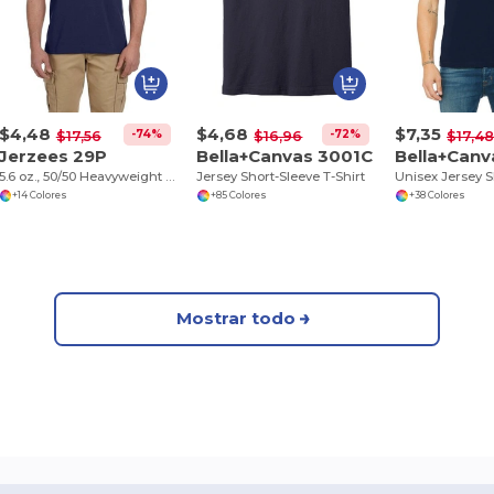
$4,48
$4,68
$7,35
-74%
-72%
$17,56
$16,96
$17,4
Jerzees 29P
Bella+Canvas 3001C
Bella+Canv
5.6 oz., 50/50 Heavyweight Blend™ Pocket T-Shirt
Jersey Short-Sleeve T-Shirt
+14 Colores
+85 Colores
+38 Colores
Mostrar todo