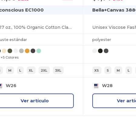
conscious EC1000
Bella+Canvas 38
9.17 oz., 100% Organic Cotton Classic Short-Sleeve T-Shirt
Unisex Viscose Fash
juste estándar
polyester
+5 Colores
S
M
L
XL
2XL
3XL
XS
S
M
L
W26
W28
Ver artículo
Ver artí