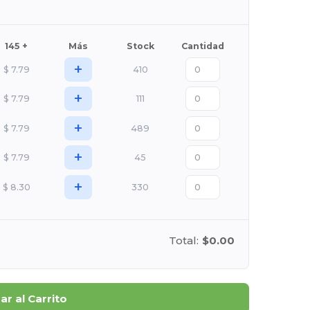
145 +
Más
Stock
Cantidad
+
$
7.79
410
+
$
7.79
111
+
$
7.79
489
+
$
7.79
45
+
$
8.30
330
Total:
$0.00
r al Carrito