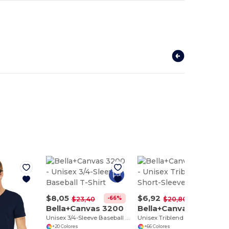
$8,05
$6,92
-66%
-67%
$23,40
$20,80
Bella+Canvas 3200
Bella+Canvas 3413C
Unisex 3/4-Sleeve Baseball T-Shirt
Unisex Triblend Short-Sleeve T-Shirt
+20 Colores
+66 Colores