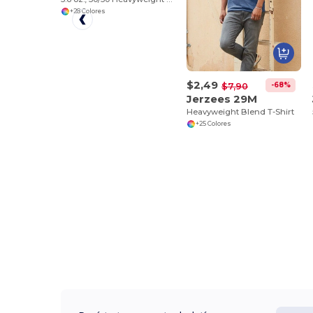
+28 Colores
$2,49
-68%
$7,90
Jerzees 29M
Heavyweight Blend T-Shirt
+25 Colores