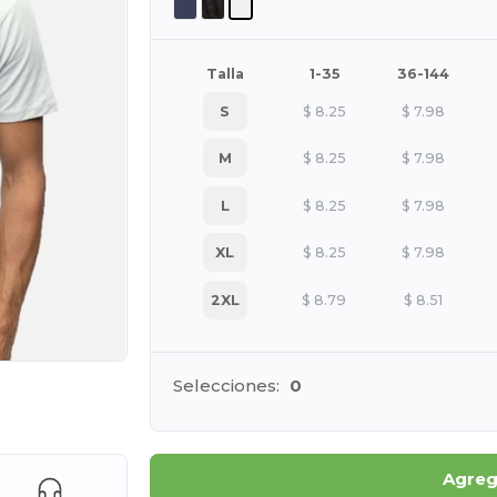
Talla
1-35
36-144
S
$
8.25
$
7.98
M
$
8.25
$
7.98
L
$
8.25
$
7.98
XL
$
8.25
$
7.98
2XL
$
8.79
$
8.51
Selecciones:
0
e AQUÍ!
Agrega