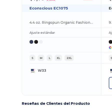
Econscious EC1075
E
4.4 oz. Ringspun Organic Fashion T-Shirt
Ajuste estándar
A
S
M
L
XL
2XL
W33
Reseñas de Clientes del Producto