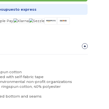
esupuesto express
gspun cotton
d with self-fabric tape
nvironmental non-profit organizations
c ringspun cotton, 40% polyester
hed bottom and seams