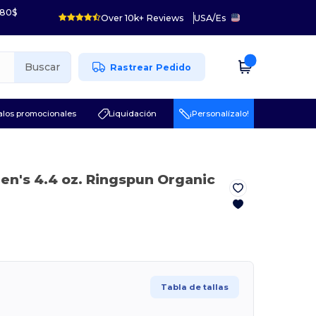
 80$
Over 10k+ Reviews
USA
/
Es
Buscar
Rastrear Pedido
los promocionales
Liquidación
¡Personalízalo!
en's 4.4 oz. Ringspun Organic
Tabla de tallas