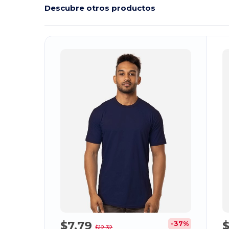
Descubre otros productos
¡Personalízalo!
¡
$7,79
$
-37%
$12,32