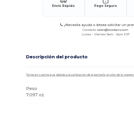
Envío Rápido
Pago Seguro
¿Necesita ayuda o desea solicitar un pr
Contacto
sales@wordans.com
Lunes - Viernes 9am - 5pm EST
Descripción del producto
Tenga en cuenta que, debido a la calibración de la pantalla, el color de la imag
Peso
7.097 oz.
Orgánico
Alto stock
Personalizable