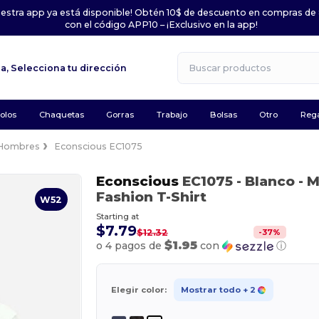
uestra app ya está disponible! Obtén 10$ de descuento en compras de
con el código APP10 – ¡Exclusivo en la app!
la,
Selecciona tu dirección
olos
Chaquetas
Gorras
Trabajo
Bolsas
Otro
Rega
Hombres
Econscious EC1075
Econscious
EC1075
- Blanco
- M
Fashion T-Shirt
W52
Starting at
$7.79
-
37
%
$12.32
$1.95
o 4 pagos de
con
ⓘ
Elegir color:
Mostrar todo
+ 2