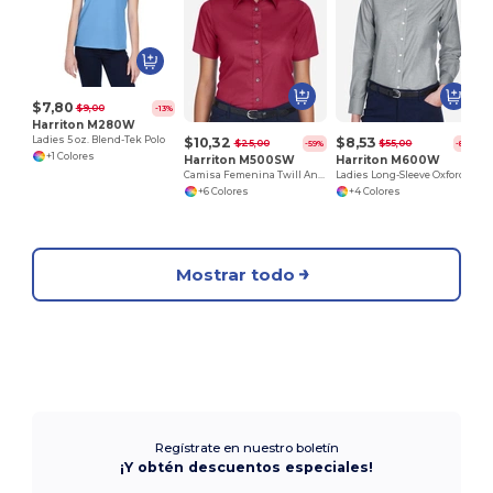
$7,80
$9,00
-13%
Harriton M280W
$10,32
$8,53
Ladies 5 oz. Blend-Tek Polo
$25,00
$55,00
-59%
-84%
+1 Colores
Harriton M500SW
Harriton M600W
Camisa Femenina Twill Antimanchas y Antirrugas
Ladies Long-Sleeve Oxford with Stain-Release
+6 Colores
+4 Colores
Mostrar todo
Regístrate en nuestro boletín
¡Y obtén descuentos especiales!