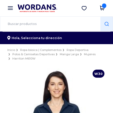
×
App de Wordans
Descargar app
¡Mejores precios en app!
Hola,
Selecciona tu dirección
Inicio
Ropa básica | Complementos
Ropa Deportiva
Polos & Camisetas Deportivas
Manga Larga
Mujeres
Harriton M610W
W30