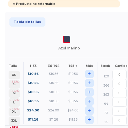
⚠️ Producto no retornable
Tabla de tallas
Azul marino
1-35
36-144
145 +
Más
Talla
Stock
Cantida
+
$
10.56
$
10.56
$
10.56
XS
120
+
-56%
$
10.56
$
10.56
$
10.56
S
366
+
-56%
$
10.56
$
10.56
$
10.56
M
393
+
-56%
$
10.56
$
10.56
$
10.56
L
94
+
-56%
$
24.00
$
24.00
$
24.00
XL
23
+
$
11.28
$
11.28
$
11.28
3XL
25
-61%