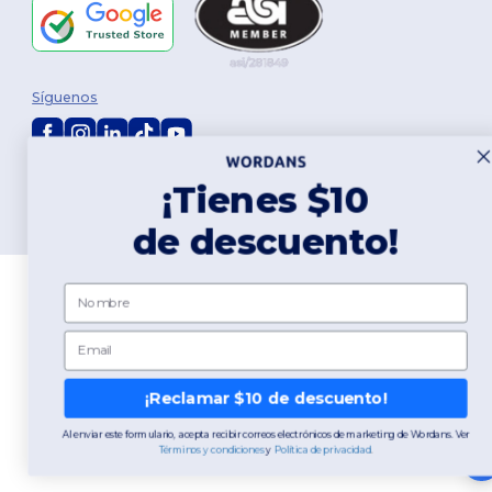
Síguenos
2026. Todos los derechos reservados
¡Tienes $10
Términos y Condiciones
|
Política de personalización
|
Política de
Privacidad
|
Política de Cookies
|
Mapa del sitio
de descuento!
Nombre
Email
¡Reclamar $10 de descuento!
Al enviar este formulario, acepta recibir correos electrónicos de marketing de Wordans. Ver
Términos y condiciones
​
y
​
Política de privacidad
.