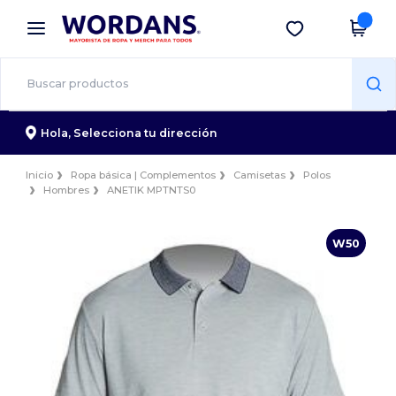
×
App de Wordans
Descargar app
¡Mejores precios en app!
Hola,
Selecciona tu dirección
Inicio
Ropa básica | Complementos
Camisetas
Polos
Hombres
ANETIK MPTNTS0
W50