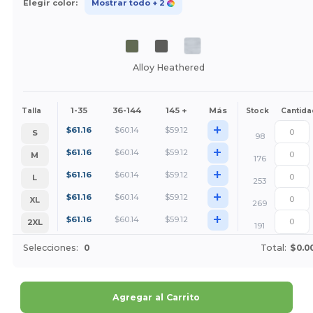
Elegir color:
Mostrar todo
+ 2
Alloy Heathered
1-35
36-144
145 +
Más
Talla
Stock
Cantida
+
$
61.16
$
60.14
$
59.12
S
98
+
$
61.16
$
60.14
$
59.12
M
176
+
$
61.16
$
60.14
$
59.12
L
253
+
$
61.16
$
60.14
$
59.12
XL
269
+
$
61.16
$
60.14
$
59.12
2XL
191
Selecciones:
0
Total:
$0.0
Agregar al Carrito