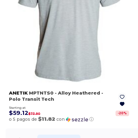
ANETIK
MPTNTS0
- Alloy Heathered
-
Polo Transit Tech
Starting at
$59.12
-
20
%
$73.90
$11.82
o 5 pagos de
con
ⓘ