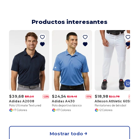
Productos interesantes
P
$39,68
$24,54
$18,98
$51,20
$29,45
$22,78
-23%
-17%
-17%
Adidas A2008
Adidas A430
Alleson Athletic 605P
Polo Ultimate Textured
Polo deportivo básico
Pantalones de béisbol
+7 Colores
+17 Colores
+2 Colores
Mostrar todo