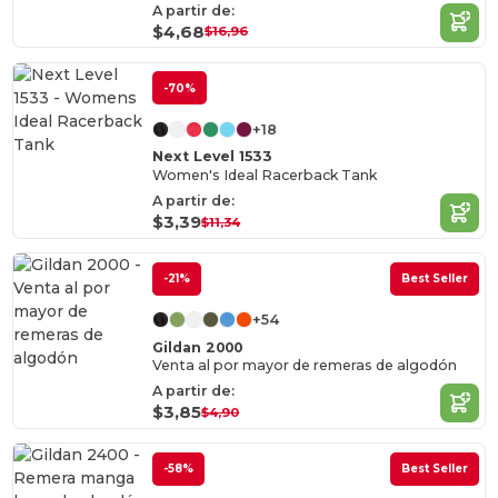
A partir de:
$4,68
$16,96
-70%
+18
Next Level 1533
Women's Ideal Racerback Tank
A partir de:
$3,39
$11,34
-21%
Best Seller
+54
Gildan 2000
Venta al por mayor de remeras de algodón
A partir de:
$3,85
$4,90
-58%
Best Seller