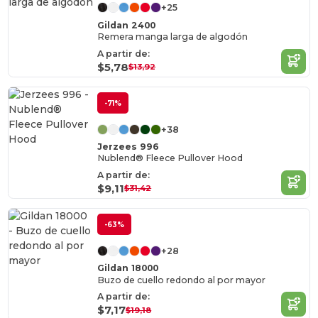
+25
Gildan 2400
Remera manga larga de algodón
A partir de:
$5,78
$13,92
-71%
+38
Jerzees 996
Nublend® Fleece Pullover Hood
A partir de:
$9,11
$31,42
-63%
+28
Gildan 18000
Buzo de cuello redondo al por mayor
A partir de:
$7,17
$19,18