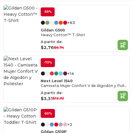
-59%
+63
Gildan G500
Heavy Cotton™ T-Shirt
A partir de:
$2,76
$6,74
-73%
+14
Next Level 1540
Camiseta Mujer Confort V de Algodón y Poliéster
A partir de:
$3,31
$12,32
-50%
+2
Gildan G510P