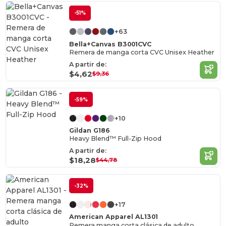
-51%
+63
Bella+Canvas B3001CVC
Remera de manga corta CVC Unisex Heather
A partir de:
$4,62
$9,36
-59%
+10
Gildan G186
Heavy Blend™ Full-Zip Hood
A partir de:
$18,28
$44,78
-32%
+17
American Apparel AL1301
Remera manga corta clásica de adulto