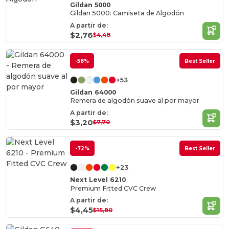
Gildan 5000
Gildan 5000: Camiseta de Algodón
A partir de:
$2,76
$4,48
-58%
Best Seller
+53
Gildan 64000
Remera de algodón suave al por mayor
A partir de:
$3,20
$7,70
-72%
Best Seller
+23
Next Level 6210
Premium Fitted CVC Crew
A partir de:
$4,45
$15,80