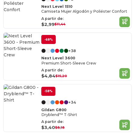
Next Level 1510
Camiseta Mujer Algodón y Poliéster Confort
A partir de:
$2,99
$11,44
-68%
+38
Next Level 3600
Premium Short-Sleeve Crew
A partir de:
$4,84
$15,20
-58%
+34
Gildan G800
Dryblend™ T-Shirt
A partir de:
$3,40
$8,18