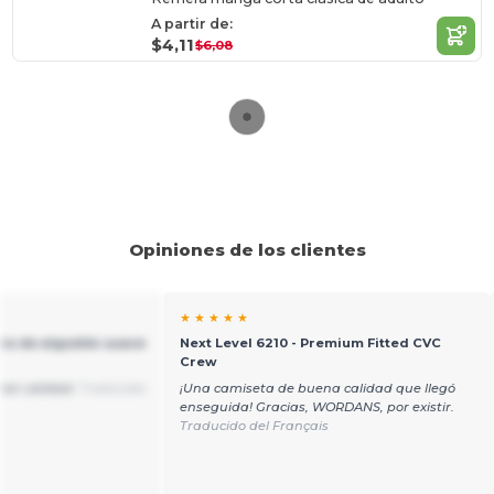
A partir de:
$4,11
$6,08
Opiniones de los clientes
★ ★ ★ ★ ★
ra de algodón suave
Next Level 6210 - Premium Fitted CVC
Crew
ran calidad.
Traducido
¡Una camiseta de buena calidad que llegó
enseguida! Gracias, WORDANS, por existir.
Traducido del Français