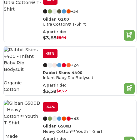
+54
Gildan G200
Ultra Cotton® T-Shirt
A partir de:
$3,85
$8,14
-59%
+24
Rabbit Skins 4400
Infant Baby Rib Bodysuit
Organic
A partir de:
Cotton
$3,58
$8,72
-54%
+43
Gildan G500B
Heavy Cotton™ Youth T-Shirt
Made
A partir de: