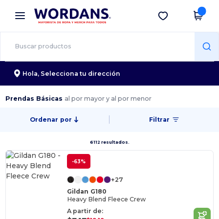
×
App de Wordans
Descargar app
¡Mejores precios en app!
Hola,
Selecciona tu dirección
Prendas Básicas
al por mayor y al por menor
Ordenar por
Filtrar
6112 resultados.
-63%
+27
Gildan G180
Heavy Blend Fleece Crew
A partir de: