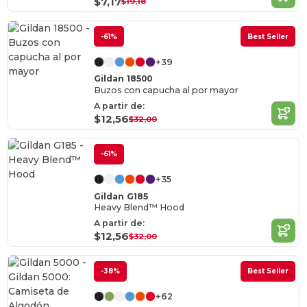
$7,17
$19,18
-61%
Best Seller
+39
Gildan 18500
Buzos con capucha al por mayor
A partir de:
$12,56
$32,00
-61%
+35
Gildan G185
Heavy Blend™ Hood
A partir de:
$12,56
$32,00
-38%
Best Seller
+62