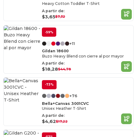
Heavy Cotton Toddler T-Shirt
A partir de:
$3,65
$7,32
-59%
+11
Gildan 18600
Buzo Heavy Blend con cierre al por mayor
A partir de:
$18,28
$44,78
-73%
+76
Bella+Canvas 3001CVC
Unisex Heather T-Shirt
A partir de:
$4,62
$17,22
-53%