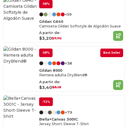
-58%
+59
Gildan G640
Camiseta Gildan Softstyle de Algodón Suave
A partir de:
$3,20
$7,70
-58%
Best Seller
+38
Gildan 8000
Remera adulta DryBlend®
A partir de:
$3,40
$8,18
-72%
+79
Bella+Canvas 3001C
Jersey Short-Sleeve T-Shirt