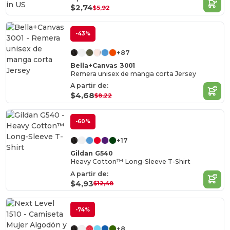
in
US
$2,74
$5,92
-43%
+87
Bella+Canvas 3001
Remera unisex de manga corta Jersey
A partir de:
$4,68
$8,22
-60%
+17
Gildan G540
Heavy Cotton™ Long-Sleeve T-Shirt
A partir de:
$4,93
$12,48
-74%
+8