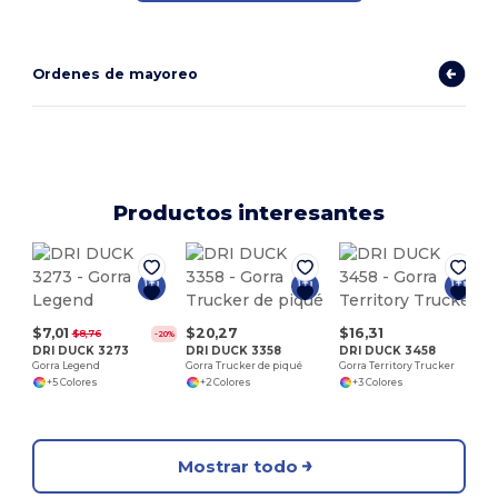
Ordenes de mayoreo
Productos interesantes
F
G
$7,01
$20,27
$16,31
$8,76
-20%
DRI DUCK 3273
DRI DUCK 3358
DRI DUCK 3458
Gorra Legend
Gorra Trucker de piqué
Gorra Territory Trucker
+5 Colores
+2 Colores
+3 Colores
Mostrar todo