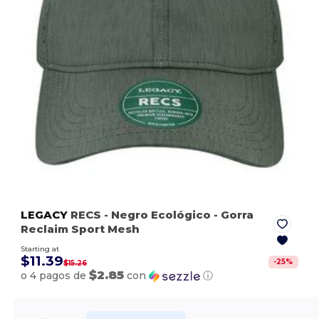
LEGACY
RECS
- Negro Ecológico
- Gorra
Reclaim Sport Mesh
Starting at
$11.39
-
25
%
$15.26
$2.85
o 4 pagos de
con
ⓘ