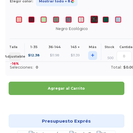
Elegir color:
Mostrar todo
+ 8
Negro Ecológico
1-35
36-144
145 +
Más
Talla
Stock
Cantida
+
$
12.38
$
11.98
$
11.39
Adjustable
500
-16%
Selecciones:
0
Total:
$0.0
Agregar al Carrito
¡Personalízalo!
Presupuesto Exprés