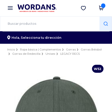
×
App de Wordans
Descargar app
¡Mejores precios en app!
Hola,
Selecciona tu dirección
Inicio
Ropa básica | Complementos
Gorras
Gorras Béisbol
Gorras de Redecilla
Unisex
LEGACY RECS
W52