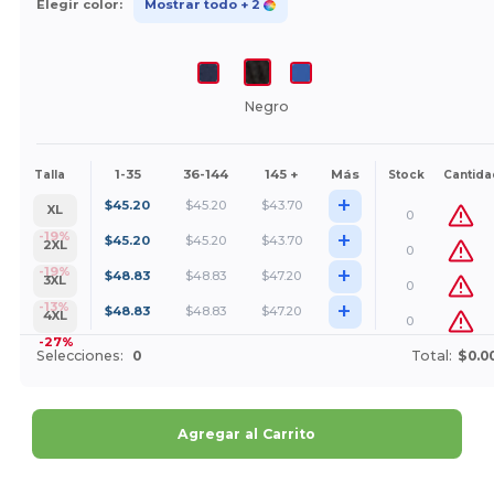
Elegir color:
Mostrar todo
+ 2
Negro
1-35
36-144
145 +
Más
Talla
Stock
Cantida
+
$
45.20
$
45.20
$
43.70
XL
0
+
-19%
$
45.20
$
45.20
$
43.70
2XL
0
+
-19%
$
48.83
$
48.83
$
47.20
3XL
0
+
-13%
$
48.83
$
48.83
$
47.20
4XL
0
-27%
Selecciones:
0
Total:
$0.0
Agregar al Carrito
¡Personalízalo!