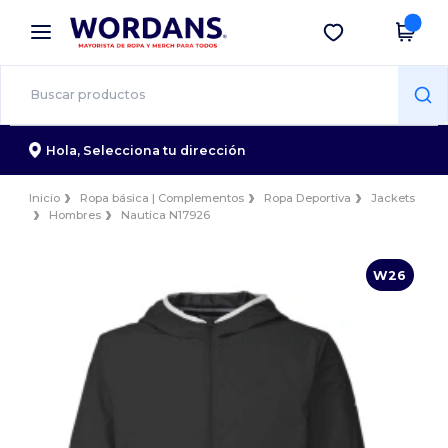
×
App de Wordans
Descargar app
¡Mejores precios en app!
Hola,
Selecciona tu dirección
Inicio
Ropa básica | Complementos
Ropa Deportiva
Jackets
Hombres
Nautica N17926
W26