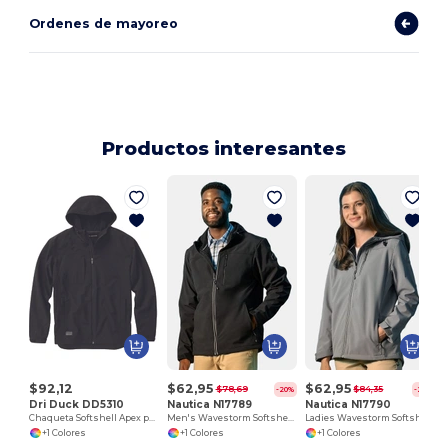
Ordenes de mayoreo
Productos interesantes
M
$92,12
$62,95
$62,95
$78,69
$84,35
-20%
-25%
Dri Duck DD5310
Nautica N17789
Nautica N17790
Chaqueta Softshell Apex para Hombre Resistente al Viento
Men's Wavestorm Softshell Jacket
Ladies Wavestorm Softshell Jacket
+1 Colores
+1 Colores
+1 Colores