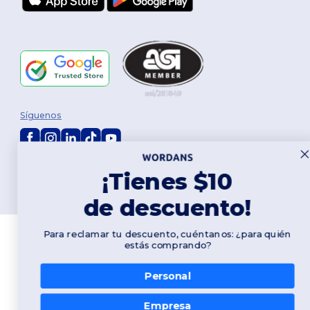
Síguenos
2026. Todos los derechos reservados
¡Tienes $10
Términos y Condiciones
|
Política de personalización
|
Política de
Privacidad
|
Política de Cookies
|
Mapa del sitio
de descuento!
Para reclamar tu descuento, cuéntanos: ¿para quién
estás comprando?
Personal
Empresa