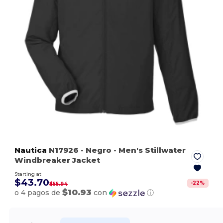
Nautica
N17926
- Negro
- Men's Stillwater
Windbreaker Jacket
Starting at
$43.70
-
22
%
$55.94
$10.93
o 4 pagos de
con
ⓘ