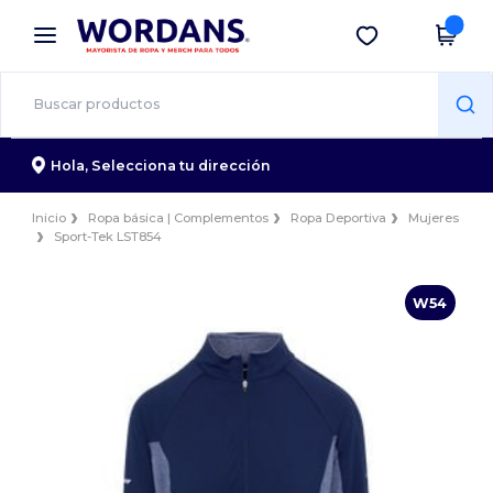
×
App de Wordans
Descargar app
¡Mejores precios en app!
Hola,
Selecciona tu dirección
Inicio
Ropa básica | Complementos
Ropa Deportiva
Mujeres
Sport-Tek LST854
W54