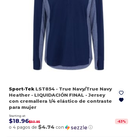
Sport-Tek
LST854
- True Navy/True Navy
Heather
- LIQUIDACIÓN FINAL - Jersey
con cremallera 1/4 elástico de contraste
para mujer
Starting at
$18.96
-
63
%
$50.95
$4.74
o 4 pagos de
con
ⓘ