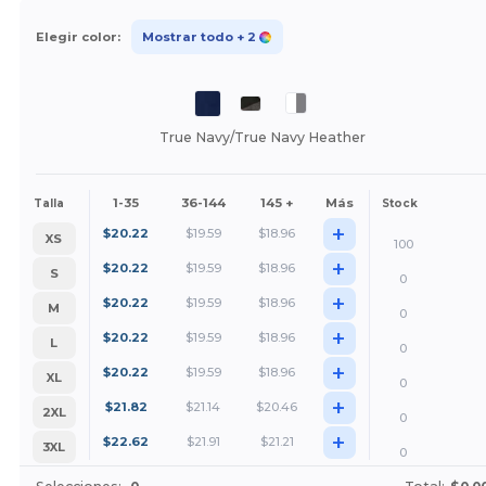
Elegir color:
Mostrar todo
+ 2
True Navy/True Navy Heather
1-35
36-144
145 +
Más
Talla
Stock
+
$
20.22
$
19.59
$
18.96
XS
100
+
$
20.22
$
19.59
$
18.96
S
0
+
$
20.22
$
19.59
$
18.96
M
0
+
$
20.22
$
19.59
$
18.96
L
0
+
$
20.22
$
19.59
$
18.96
XL
0
+
$
21.82
$
21.14
$
20.46
2XL
0
+
$
22.62
$
21.91
$
21.21
3XL
0