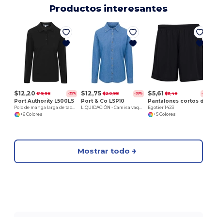
Productos interesantes
$12,20
$12,75
$5,61
$19,98
$20,98
$11,48
-39%
-39%
-51%
Port Authority L500LS
Port & Co LSP10
Pantalones cortos de entrenamiento para mujer con entrepierna de 7 pulgadas que absorben la humedad
Polo de manga larga de tacto sedoso para mujer
LIQUIDACIÓN - Camisa vaquera de manga larga para mujer
Egotier 1423
+6 Colores
+5 Colores
Mostrar todo