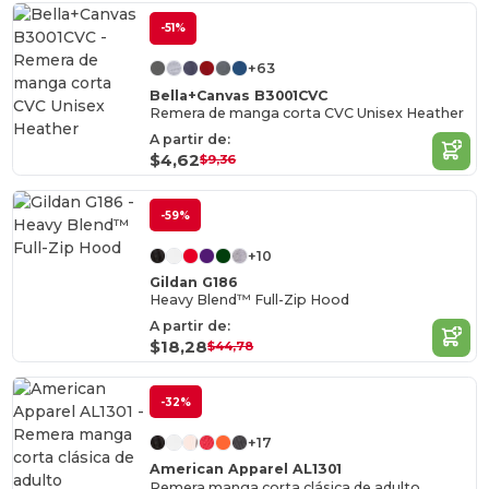
-51%
+63
Bella+Canvas B3001CVC
Remera de manga corta CVC Unisex Heather
A partir de:
$4,62
$9,36
-59%
+10
Gildan G186
Heavy Blend™ Full-Zip Hood
A partir de:
$18,28
$44,78
-32%
+17
American Apparel AL1301
Remera manga corta clásica de adulto