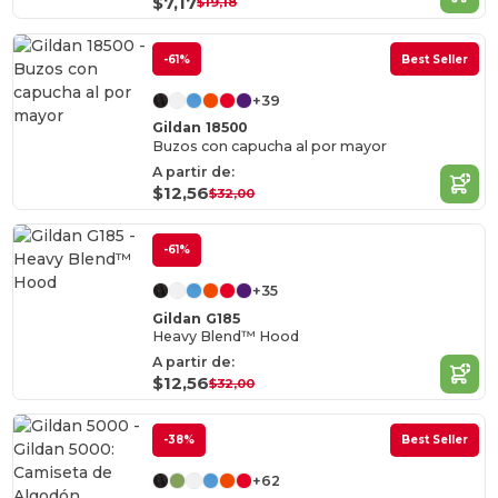
$7,17
$19,18
-61%
Best Seller
+39
Gildan 18500
Buzos con capucha al por mayor
A partir de:
$12,56
$32,00
-61%
+35
Gildan G185
Heavy Blend™ Hood
A partir de:
$12,56
$32,00
-38%
Best Seller
+62