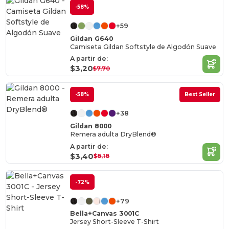
-58%
+59
Gildan G640
Camiseta Gildan Softstyle de Algodón Suave
A partir de:
$3,20
$7,70
-58%
Best Seller
+38
Gildan 8000
Remera adulta DryBlend®
A partir de:
$3,40
$8,18
-72%
+79
Bella+Canvas 3001C
Jersey Short-Sleeve T-Shirt