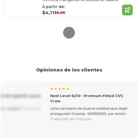
A partir de:
$4,11
$6,08
Opiniones de los clientes
★ ★ ★ ★ ★
ra de algodón suave
Next Level 6210 - Premium Fitted CVC
Crew
ran calidad.
Traducido
¡Una camiseta de buena calidad que llegó
enseguida! Gracias, WORDANS, por existir.
Traducido del Français