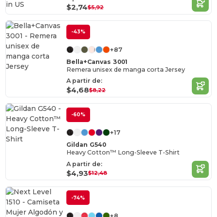
in
US
$2,74
$5,92
-43%
+87
Bella+Canvas 3001
Remera unisex de manga corta Jersey
A partir de:
$4,68
$8,22
-60%
+17
Gildan G540
Heavy Cotton™ Long-Sleeve T-Shirt
A partir de:
$4,93
$12,48
-74%
+8