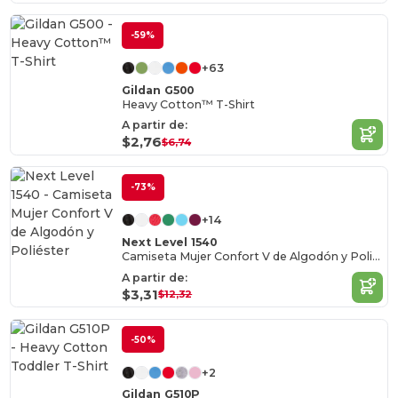
-59%
+63
Gildan G500
Heavy Cotton™ T-Shirt
A partir de:
$2,76
$6,74
-73%
+14
Next Level 1540
Camiseta Mujer Confort V de Algodón y Poliéster
A partir de:
$3,31
$12,32
-50%
+2
Gildan G510P