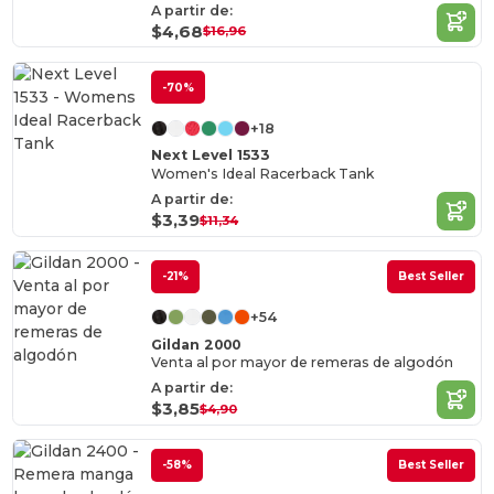
A partir de:
$4,68
$16,96
-70%
+18
Next Level 1533
Women's Ideal Racerback Tank
A partir de:
$3,39
$11,34
-21%
Best Seller
+54
Gildan 2000
Venta al por mayor de remeras de algodón
A partir de:
$3,85
$4,90
-58%
Best Seller