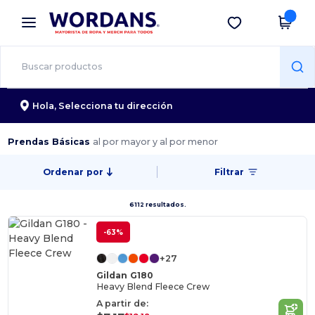
×
App de Wordans
Descargar app
¡Mejores precios en app!
Hola,
Selecciona tu dirección
Prendas Básicas
al por mayor y al por menor
Ordenar por
Filtrar
6112 resultados.
-63%
+27
Gildan G180
Heavy Blend Fleece Crew
A partir de: