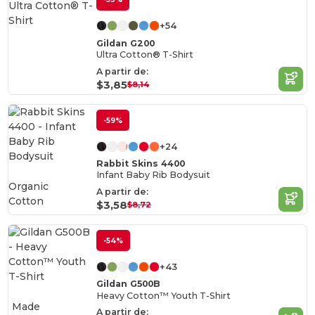
+54
Gildan G200
Ultra Cotton® T-Shirt
A partir de:
$3,85
$8,14
-59%
+24
Rabbit Skins 4400
Infant Baby Rib Bodysuit
Organic
A partir de:
Cotton
$3,58
$8,72
-54%
+43
Gildan G500B
Heavy Cotton™ Youth T-Shirt
Made
A partir de: