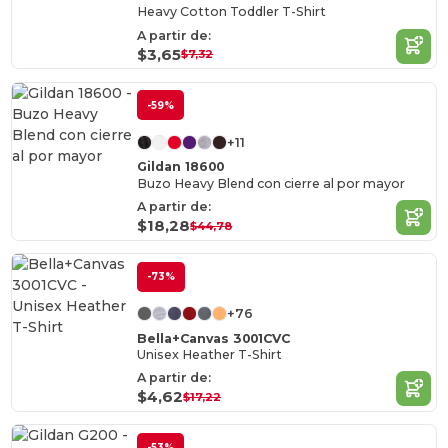
Heavy Cotton Toddler T-Shirt
A partir de:
$3,65
$7,32
-59%
+11
Gildan 18600
Buzo Heavy Blend con cierre al por mayor
A partir de:
$18,28
$44,78
-73%
+76
Bella+Canvas 3001CVC
Unisex Heather T-Shirt
A partir de:
$4,62
$17,22
-53%