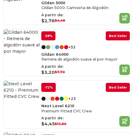
Gildan 5000
Gildan 5000: Camiseta de Algodón
A partir de:
$2,76
$4,48
-58%
Best Seller
+53
Gildan 64000
Remera de algodón suave al por mayor
A partir de:
$3,20
$7,70
-72%
Best Seller
+23
Next Level 6210
Premium Fitted CVC Crew
A partir de:
$4,45
$15,80