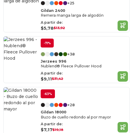
+25
Gildan 2400
Remera manga larga de algodón
A partir de:
$5,78
$13,92
-71%
+38
Jerzees 996
Nublend® Fleece Pullover Hood
A partir de:
$9,11
$31,42
-63%
+28
Gildan 18000
Buzo de cuello redondo al por mayor
A partir de:
$7,17
$19,18