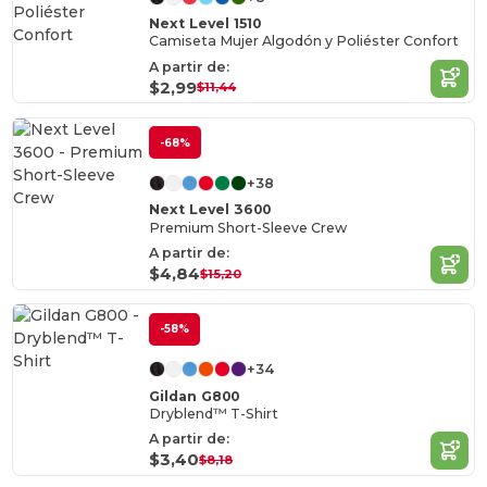
Next Level 1510
Camiseta Mujer Algodón y Poliéster Confort
A partir de:
$2,99
$11,44
-68%
+38
Next Level 3600
Premium Short-Sleeve Crew
A partir de:
$4,84
$15,20
-58%
+34
Gildan G800
Dryblend™ T-Shirt
A partir de:
$3,40
$8,18