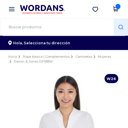
×
App de Wordans
Descargar app
¡Mejores precios en app!
Hola,
Selecciona tu dirección
Inicio
Ropa básica | Complementos
Camisetas
Mujeres
Devon & Jones DP188W
W26