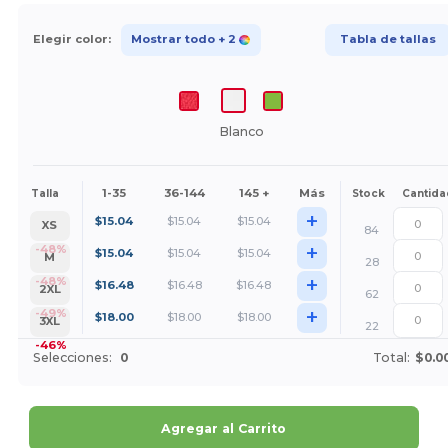
Elegir color:
Mostrar todo
+ 2
Tabla de tallas
Blanco
1-35
36-144
145 +
Más
Talla
Stock
Cantida
+
$
15.04
$
15.04
$
15.04
XS
84
+
-48%
$
15.04
$
15.04
$
15.04
M
28
+
-48%
$
16.48
$
16.48
$
16.48
2XL
62
+
-49%
$
18.00
$
18.00
$
18.00
3XL
22
-46%
Selecciones:
0
Total:
$0.0
Agregar al Carrito