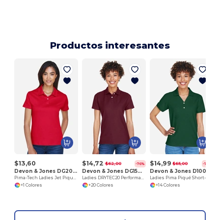
Productos interesantes
$13,60
$14,72
$14,99
$62,00
$65,00
-76%
-77%
Devon & Jones DG200W
Devon & Jones DG150W
Devon & Jones D100W
Pima-Tech Ladies Jet Pique Polo
Ladies DRYTEC20 Performance Polo
Ladies Pima Piqué Short-Sleeve Y-Collar Polo
+1 Colores
+20 Colores
+14 Colores