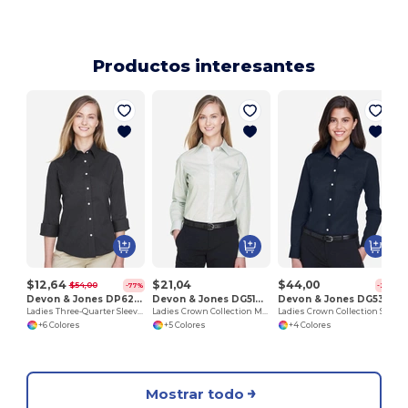
Productos interesantes
$12,64
$21,04
$44,00
$54,00
-77%
-25%
Devon & Jones DP625W
Devon & Jones DG510W
Devon & Jones DG530W
Ladies Three-Quarter Sleeve Stretch Poplin Blouse
Ladies Crown Collection Micro Tattersall
Ladies Crown Collection Solid Stretch Twill
+6 Colores
+5 Colores
+4 Colores
Mostrar todo