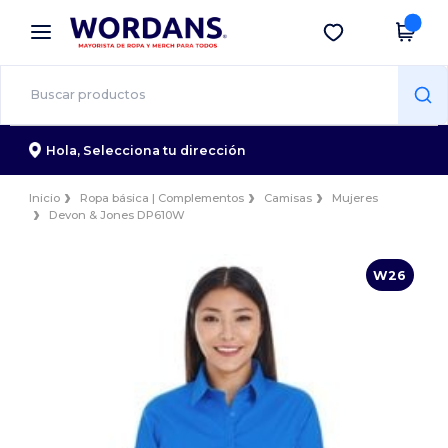
×
App de Wordans
Descargar app
¡Mejores precios en app!
Hola,
Selecciona tu dirección
Inicio
Ropa básica | Complementos
Camisas
Mujeres
Devon & Jones DP610W
W26