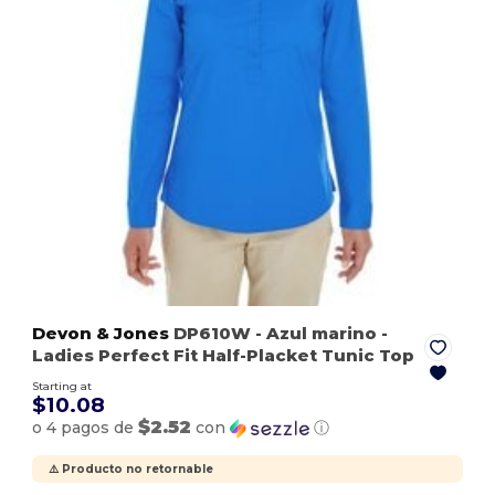
Devon & Jones
DP610W
- Azul marino
-
Ladies Perfect Fit Half-Placket Tunic Top
Starting at
$10.08
$2.52
o 4 pagos de
con
ⓘ
⚠️ Producto no retornable