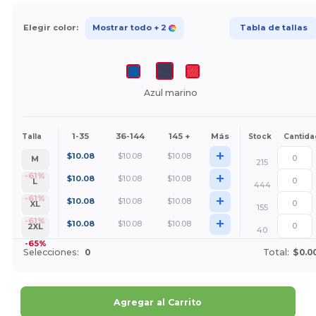
Elegir color:
Mostrar todo
+ 2
Tabla de tallas
Azul marino
1-35
36-144
145 +
Más
Talla
Stock
Cantida
+
$
10.08
$
10.08
$
10.08
M
215
+
-61%
$
10.08
$
10.08
$
10.08
L
444
+
-61%
$
10.08
$
10.08
$
10.08
XL
155
+
-61%
$
10.08
$
10.08
$
10.08
2XL
40
-65%
Selecciones:
0
Total:
$0.0
Agregar al Carrito